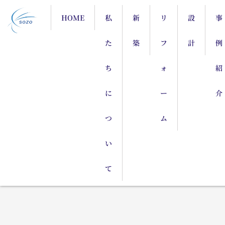
HOME
私
新
リ
設
事
た
築
フ
計
例
ち
ォ
紹
に
ー
介
つ
ム
い
て